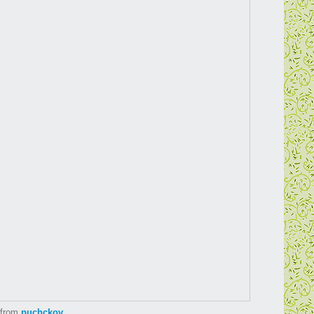
from
puchckov