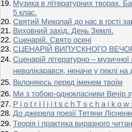
Музика в літературних творах. Ба
5 клас.
Святий Миколай до нас в гості за
Виховний захід. День Землі.
Сценарій. Свято осені
СЦЕНАРІЙ ВИПУСКНОГО ВЕЧОР
Сценарій
літературно – музичної
неволі
карався, неначе у пеклі на д
Вклоняюсь перед іменем твоїм
Ми з тобою-однокласники Вечір зу
P j o t r I l j i t s c h T s c h a i k o w 
До джерела поезії Тетяни Лісненк
Теорія і практика виразного чита