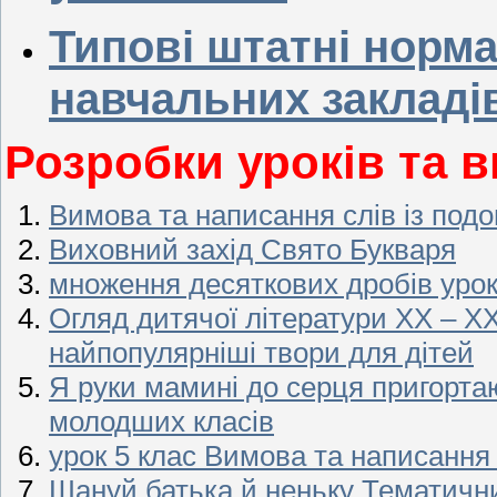
Типові штатні норма
навчальних закладі
Розробки уроків та 
Вимова та написання слів із под
Виховний захід Свято Букваря
множення десяткових дробів уро
Огляд дитячої літератури ХХ – ХХ
найпопулярніші твори для дітей
Я руки мамині до серця пригорта
молодших класів
урок 5 клас Вимова та написання
Шануй батька й неньку Тематични