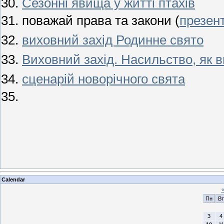
Сезонні явища у житті птахів
поважай права та закони (
презен
виховний захід Родинне свято
Виховний захід. Насильство, як в
сценарій новорічного свята
Calendar
Пн
Вт
3
4