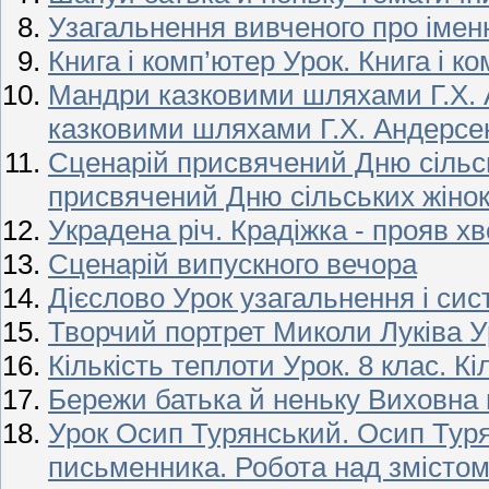
Узагальнення вивченого про іменн
Книга і комп’ютер Урок. Книга і к
Мандри казковими шляхами Г.Х. 
казковими шляхами Г.Х. Андерсе
Сценарій присвячений Дню сільсь
присвячений Дню сільських жінок
Украдена річ. Крадіжка - прояв х
Сценарій випускного вечора
Дієслово Урок узагальнення і сист
Творчий портрет Миколи Луківа У
Кількість теплоти Урок. 8 клас. К
Бережи батька й неньку Виховна г
Урок Осип Турянський. Осип Туря
письменника. Робота над змістом